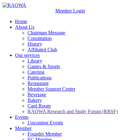
Member Login
Home
About Us
Chairman Message
Constitution
History
Affiliated Club
Our services
Library
Games & Sports
Catering
Publications
Restaurant
Member Support Center
Beverage
Bakery
Card Room
RAOWA Research and Study Forum (RRSF)
Events
Upcoming Events
Member
Founder Member
EC Member