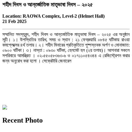
শহীদ দিবস ও আন্তর্জাতিক মাতৃভাষা দিবস – ২০২৫
Location:
RAOWA Complex, Level-2 (Helmet Hall)
21 Feb 2025
সম্মানিত সদস্যবৃন্দ, শহীদ দিবস ও আন্তর্জাতিক মাতৃভাষা দিবস – ২০২৫ এর অনুষ্ঠান
সূচী। ১। উপস্থিতির তারিখ, সময় ও স্থান : ২১ ফেব্রুয়ারি ০৮৪৫ ঘটিকায় রাওয়া
কমপ্লেক্সের ৪র্থ তলায়। ২। শহীদ মিনারের প্রতিকৃতিতে পুষ্পস্তবক অর্পণ ও মোনাজাত:
০৯০০ ঘটিকা। ৩। নাস্তা : ০৯৩০ ঘটিকা, হেলমেট হল (২য় তলায়)। আপনারা সকলে
সপরিবারে আমন্ত্রিত । ০২-৫৫০৫৮৩৬৩-৬ ও ০১৭১১০৫৪৩৪৪ এ রেজিস্ট্রেশন করার
জন্য অনুরোধ করা হলো । সেক্রেটারি জেনারেল
CONTACT US
Address:
VIP Road, Mohakhali, Dhaka-1206
Phone:
02-55058363-6 & Cell: 01711054344
Email:
raowa.office@gmail.com
Recent Photo